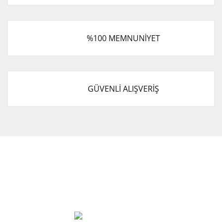
%100 MEMNUNİYET
GÜVENLİ ALIŞVERİŞ
Cevat Otomotiv Japon Korea Yedek Parçaları Üçevler, No:,
47. Sk. No:27, 16120 Nilüfer
0 (850) 885 20 16