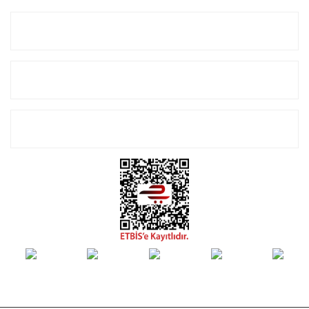
Kurumsal
Alışveriş
E-Bülten Listemize Kayıt Olun!