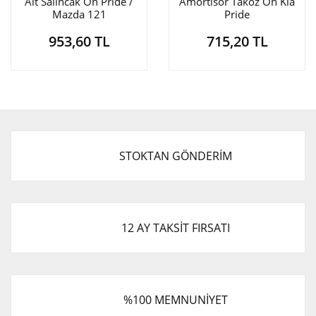
Alt Salıncak Ön Pride /
Amortisör Takoz Ön Kia
Mazda 121
Pride
953,60 TL
715,20 TL
STOKTAN GÖNDERİM
12 AY TAKSİT FIRSATI
%100 MEMNUNİYET