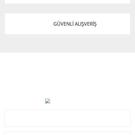
GÜVENLİ ALIŞVERİŞ
Cevat Otomotiv Japon Korea Yedek Parçaları Üçevler, No:,
47. Sk. No:27, 16120 Nilüfer
0 (850) 885 20 16
Kurumsal