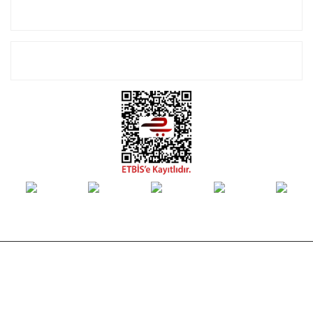
Alışveriş
E-Bülten Listemize Kayıt Olun!
© Tüm hakları saklıdır. Kredi kartı bilgileriniz 256bit SSL sertifikası ile
korunmaktadır.