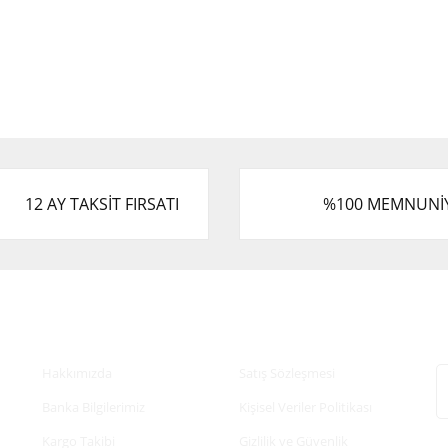
12 AY TAKSİT FIRSATI
%100 MEMNUNİ
Kurumsal
Alışveriş
E
Hakkımızda
Satış Sözleşmesi
Banka Bilgilerimiz
Kişisel Veriler Politikası
Kargo Takibi
Gizlilik ve Güvenlik