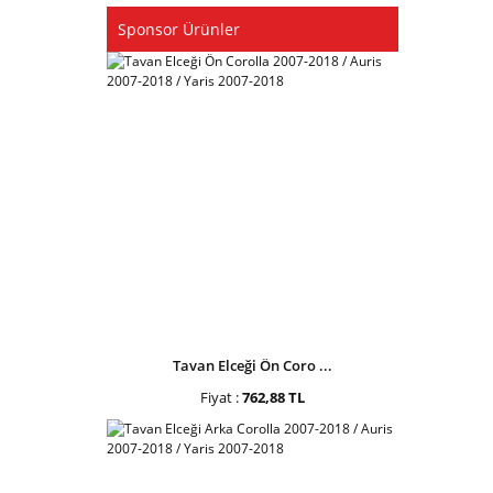
Sponsor Ürünler
Tavan Elceği Ön Coro ...
Fiyat :
762,88 TL