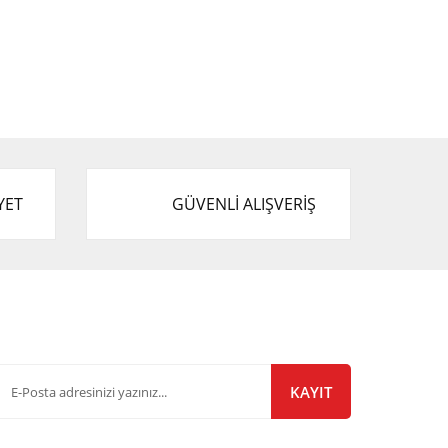
YET
GÜVENLİ ALIŞVERİŞ
-Bülten Listemize Kayıt Olun!
KAYIT