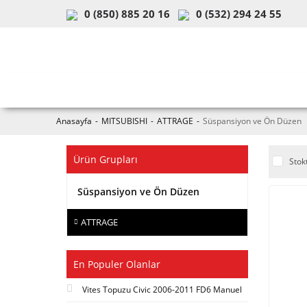
0 (850) 885 20 16
0 (532) 294 24 55
ARAÇ & MODEL SEÇİMİ
MOB
Anasayfa
MITSUBISHI
ATTRAGE
Süspansiyon ve Ön Düzen
Ürün Grupları
Stok
Süspansiyon ve Ön Düzen
ATTRAGE
En Populer Olanlar
Vites Topuzu Civic 2006-2011 FD6 Manuel