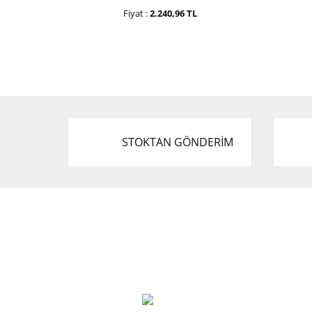
Fiyat :
2.240,96 TL
STOKTAN GÖNDERİM
Cevat Otomotiv Japon Korea Yedek Parçaları
Üçevler, No:, 47. Sk. No:27, 16120 Nilüfer
0 (850) 885 20 16