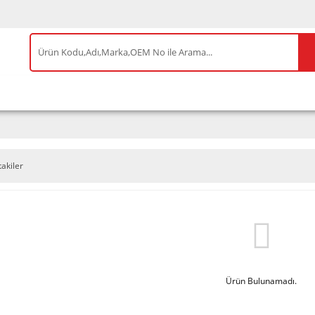
IS ÜRÜNLER
ENEOS
TESLA
BYD
AKSES
takiler
Ürün Bulunamadı.