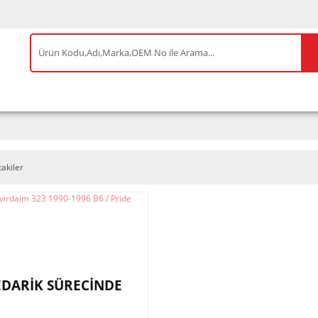
IS ÜRÜNLER
ENEOS
TESLA
BYD
AKSES
takiler
EDARİK SÜRECİNDE