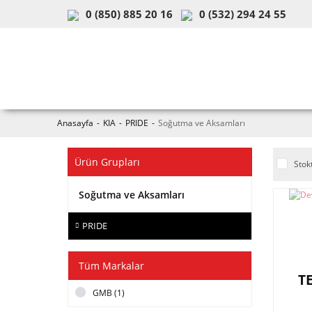
0 (850) 885 20 16
0 (532) 294 24 55
ARAÇ & MODEL SEÇİMİ
MOB
Anasayfa
KIA
PRIDE
Soğutma ve Aksamları
Ürün Grupları
Stok
Soğutma ve Aksamları
PRIDE
Tüm Markalar
T
GMB (1)