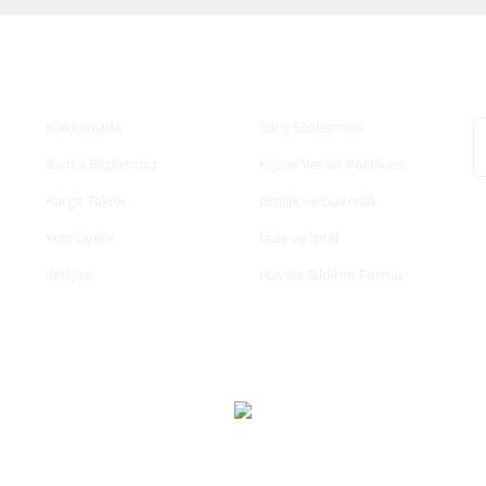
Kurumsal
Alışveriş
E
Hakkımızda
Satış Sözleşmesi
Banka Bilgilerimiz
Kişisel Veriler Politikası
Kargo Takibi
Gizlilik ve Güvenlik
Yeni Üyelik
İade ve İptal
İletişim
Havale Bildirim Formu