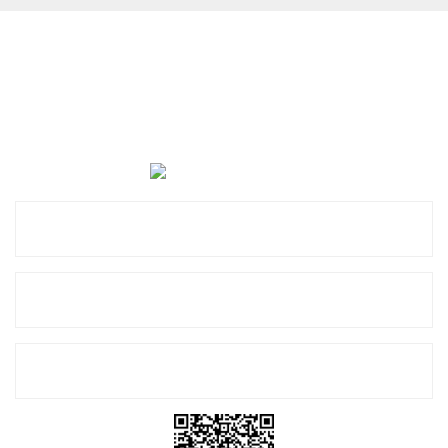
Cevat Otomotiv Japon Korea Yedek Parçaları Üçevler, No:,
47. Sk. No:27, 16120 Nilüfer
0 (850) 885 20 16
Kurumsal
Alışveriş
E-Bülten Listemize Kayıt Olun!