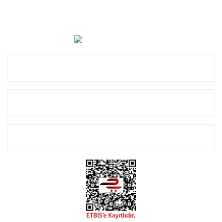
Cevat Otomotiv Japon Korea Yedek Parçaları Üçevler, No:,
47. Sk. No:27, 16120 Nilüfer
0 (850) 885 20 16
Kurumsal
Alışveriş
E-Bülten Listemize Kayıt Olun!