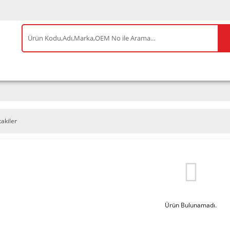
IS ÜRÜNLER
ENEOS
TESLA
BYD
AKSES
takiler
Ürün Bulunamadı.