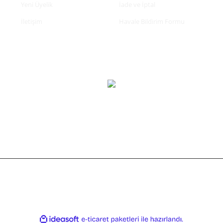
Yeni Üyelik
İade ve İptal
İletişim
Havale Bildirim Formu
tifikası ile korunmaktadır.
ile
ideasoft
e-