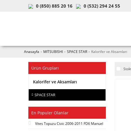
0 (850) 885 20 16
0 (532) 294 24 55
ARAÇ & MODEL SEÇİMİ
MOB
Anasayfa
MITSUBISHI
SPACE STAR
Kalorifer ve Aksamları
Ürün Grupları
Stok
Kalorifer ve Aksamları
SPACE STAR
En Populer Olanlar
Vites Topuzu Civic 2006-2011 FD6 Manuel