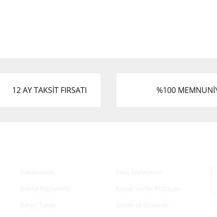
12 AY TAKSİT FIRSATI
%100 MEMNUNİ
Kurumsal
Alışveriş
E
Hakkımızda
Satış Sözleşmesi
Banka Bilgilerimiz
Kişisel Veriler Politikası
Kargo Takibi
Gizlilik ve Güvenlik