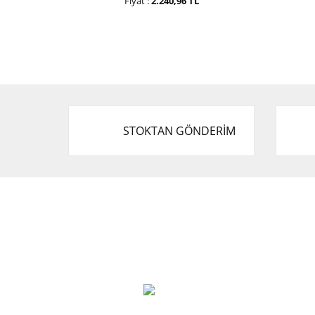
Fiyat :
2.240,96 TL
STOKTAN GÖNDERİM
Cevat Otomotiv Japon Korea Yedek Parçaları
Üçevler, No:, 47. Sk. No:27, 16120 Nilüfer
0 (850) 885 20 16