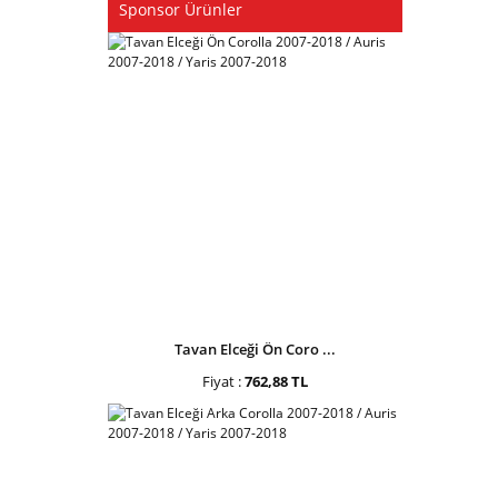
Sponsor Ürünler
Tavan Elceği Ön Coro ...
Fiyat :
762,88 TL