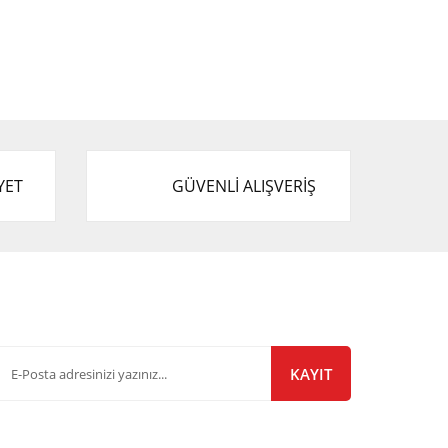
YET
GÜVENLİ ALIŞVERİŞ
-Bülten Listemize Kayıt Olun!
KAYIT