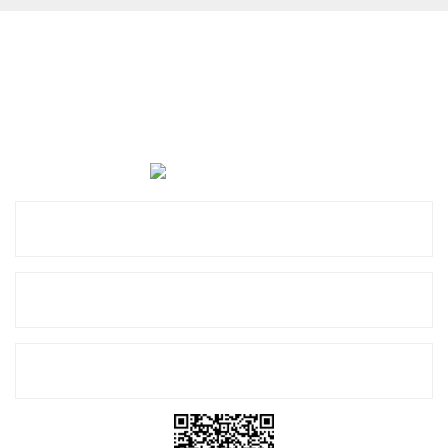
Cevat Otomotiv Japon Korea Yedek Parçaları Üçevler, No:,
47. Sk. No:27, 16120 Nilüfer
0 (850) 885 20 16
Kurumsal
Alışveriş
E-Bülten Listemize Kayıt Olun!