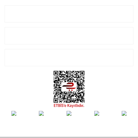
Kurumsal
Alışveriş
E-Bülten Listemize Kayıt Olun!