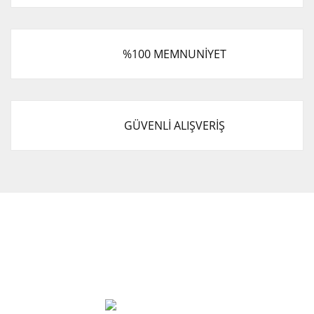
%100 MEMNUNİYET
GÜVENLİ ALIŞVERİŞ
Cevat Otomotiv Japon Korea Yedek Parçaları Üçevler, No:,
47. Sk. No:27, 16120 Nilüfer
0 (850) 885 20 16