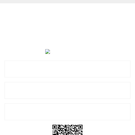
Cevat Otomotiv Japon Korea Yedek Parçaları Üçevler, No:,
47. Sk. No:27, 16120 Nilüfer
0 (850) 885 20 16
Kurumsal
Alışveriş
E-Bülten Listemize Kayıt Olun!