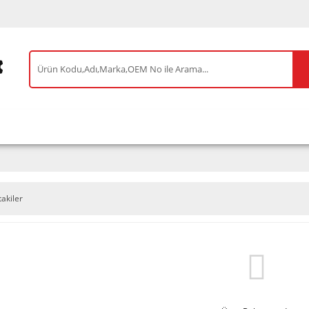
IS ÜRÜNLER
ENEOS
TESLA
BYD
AKSES
takiler