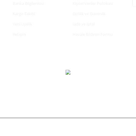
Banka Bilgilerimiz
Kişisel Veriler Politikası
Kargo Takibi
Gizlilik ve Güvenlik
Yeni Üyelik
İade ve İptal
İletişim
Havale Bildirim Formu