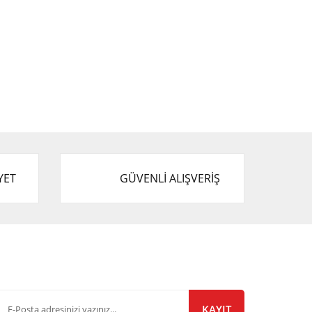
YET
GÜVENLİ ALIŞVERİŞ
-Bülten Listemize Kayıt Olun!
KAYIT