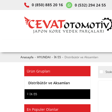
0 (850) 885 20 16
0 (532) 294 24 55
ARAÇ & MODEL SEÇİMİ
MOB
Anasayfa
HYUNDAI
İX-55
Distribütör ve Aksamları
Ürün Grupları
Stok
Distribütör ve Aksamları
İX-55
En Populer Olanlar