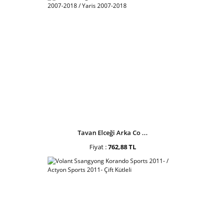
Tavan Elceği Arka Co ...
Fiyat :
762,88 TL