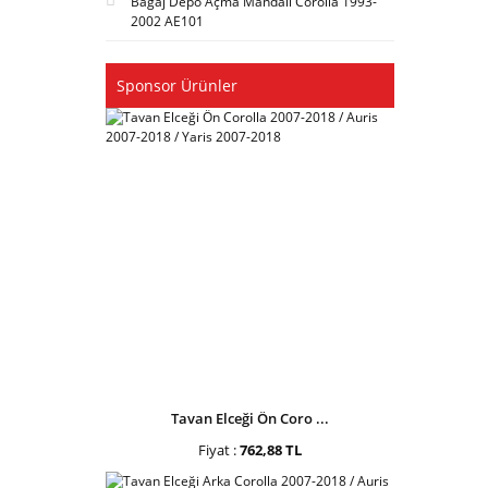
Bagaj Depo Açma Mandalı Corolla 1993-
2002 AE101
Sponsor Ürünler
Tavan Elceği Ön Coro ...
Fiyat :
762,88 TL