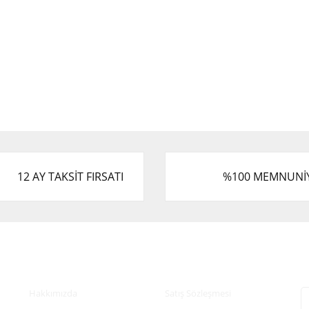
12 AY TAKSİT FIRSATI
%100 MEMNUNİ
Kurumsal
Alışveriş
E
Hakkımızda
Satış Sözleşmesi