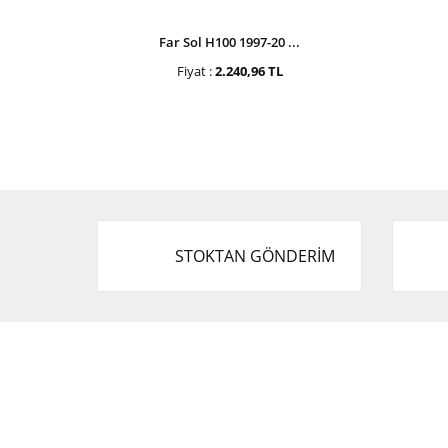
Far Sol H100 1997-20 ...
Fiyat :
2.240,96 TL
STOKTAN GÖNDERİM
Cevat Otomotiv Japon Korea Yedek Parçaları
Üçevler, No:, 47. Sk. No:27, 16120 Nilüfer