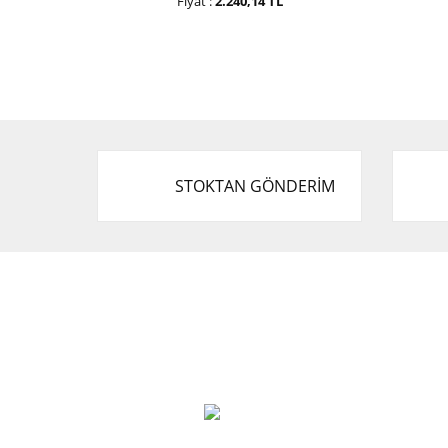
Fiyat :
2.240,14 TL
STOKTAN GÖNDERİM
Cevat Otomotiv Japon Korea Yedek Parçaları
Üçevler, No:, 47. Sk. No:27, 16120 Nilüfer
0 (850) 885 20 16