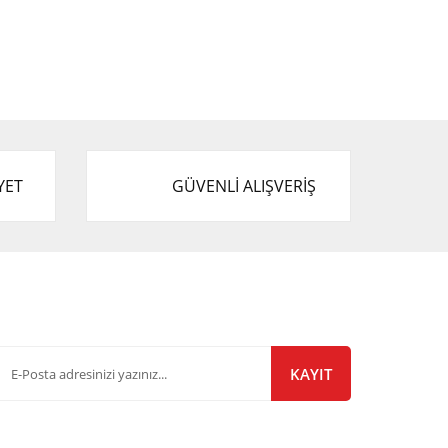
YET
GÜVENLİ ALIŞVERİŞ
-Bülten Listemize Kayıt Olun!
KAYIT