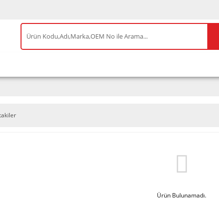
IS ÜRÜNLER
ENEOS
TESLA
BYD
AKSES
takiler
Ürün Bulunamadı.