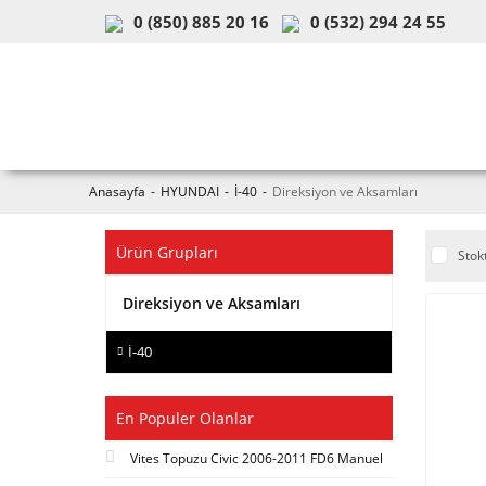
0 (850) 885 20 16
0 (532) 294 24 55
ARAÇ & MODEL SEÇİMİ
MOB
Anasayfa
HYUNDAI
İ-40
Direksiyon ve Aksamları
Ürün Grupları
Stok
Direksiyon ve Aksamları
İ-40
En Populer Olanlar
Vites Topuzu Civic 2006-2011 FD6 Manuel