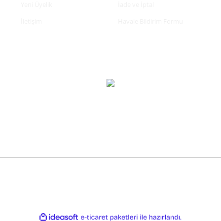
Yeni Üyelik
İade ve İptal
İletişim
Havale Bildirim Formu
tifikası ile korunmaktadır.
ile
ideasoft
e-