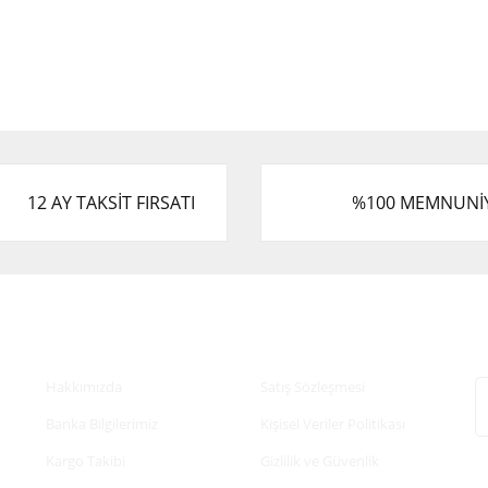
12 AY TAKSİT FIRSATI
%100 MEMNUNİ
Kurumsal
Alışveriş
E
Hakkımızda
Satış Sözleşmesi
Banka Bilgilerimiz
Kişisel Veriler Politikası
Kargo Takibi
Gizlilik ve Güvenlik