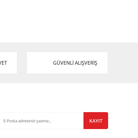
YET
GÜVENLİ ALIŞVERİŞ
-Bülten Listemize Kayıt Olun!
KAYIT