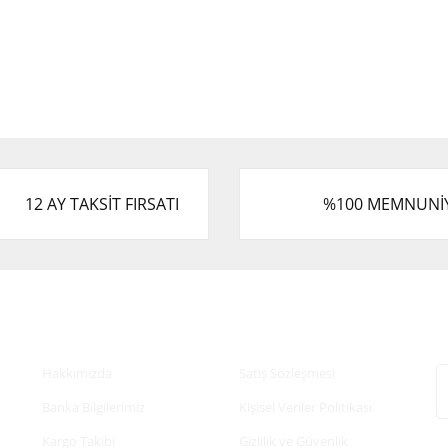
12 AY TAKSİT FIRSATI
%100 MEMNUNİ
Kurumsal
Alışveriş
E
Hakkımızda
Satış Sözleşmesi
Banka Bilgilerimiz
Kişisel Veriler Politikası
Kargo Takibi
Gizlilik ve Güvenlik