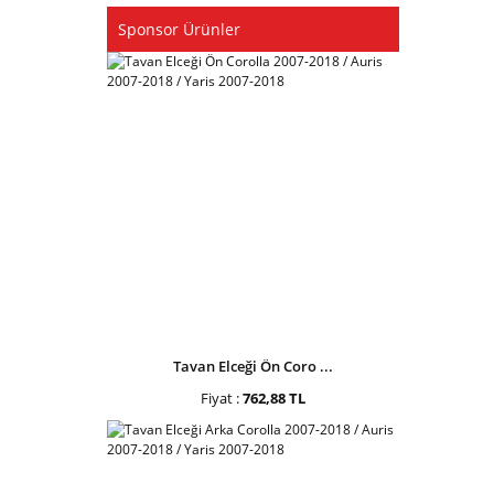
Sponsor Ürünler
Tavan Elceği Ön Coro ...
Fiyat :
762,88 TL