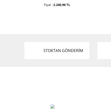
Fiyat :
2.240,96 TL
STOKTAN GÖNDERİM
Cevat Otomotiv Japon Korea Yedek Parçaları
Üçevler, No:, 47. Sk. No:27, 16120 Nilüfer
0 (850) 885 20 16