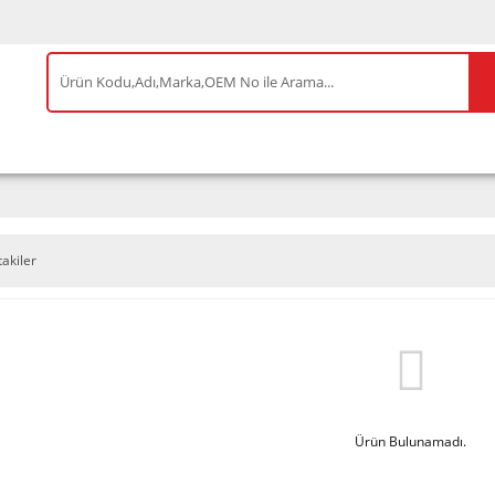
IS ÜRÜNLER
ENEOS
TESLA
BYD
AKSES
takiler
Ürün Bulunamadı.