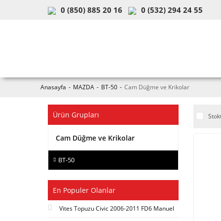
0 (850) 885 20 16
0 (532) 294 24 55
ARAÇ & MODEL SEÇİMİ
MOB
Anasayfa
MAZDA
BT-50
Cam Düğme ve Krikolar
Ürün Grupları
Stok
Cam Düğme ve Krikolar
BT-50
En Populer Olanlar
Vites Topuzu Civic 2006-2011 FD6 Manuel