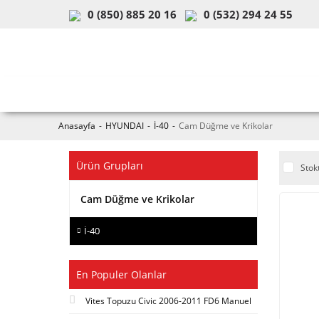
0 (850) 885 20 16
0 (532) 294 24 55
ARAÇ & MODEL SEÇİMİ
MOB
Anasayfa
HYUNDAI
İ-40
Cam Düğme ve Krikolar
Ürün Grupları
Stok
Cam Düğme ve Krikolar
İ-40
En Populer Olanlar
Vites Topuzu Civic 2006-2011 FD6 Manuel