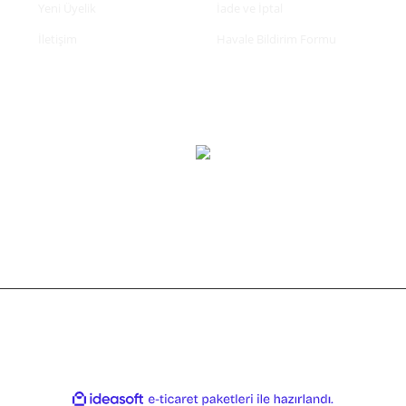
Yeni Üyelik
İade ve İptal
İletişim
Havale Bildirim Formu
tifikası ile korunmaktadır.
ile
ideasoft
e-