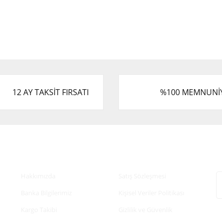
12 AY TAKSİT FIRSATI
%100 MEMNUNİ
Kurumsal
Alışveriş
E
Hakkımızda
Satış Sözleşmesi
Banka Bilgilerimiz
Kişisel Veriler Politikası
Kargo Takibi
Gizlilik ve Güvenlik