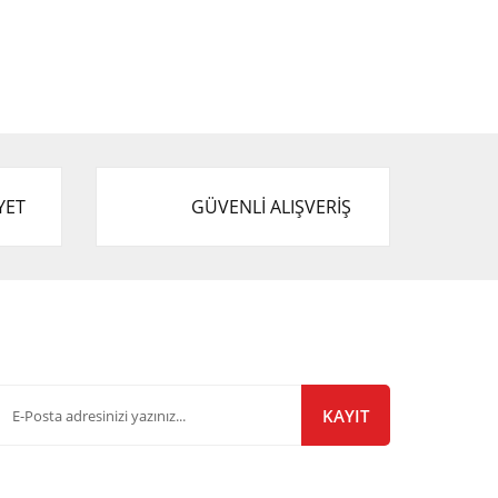
YET
GÜVENLİ ALIŞVERİŞ
-Bülten Listemize Kayıt Olun!
KAYIT