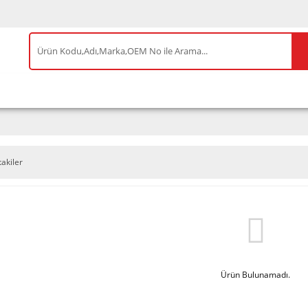
IS ÜRÜNLER
ENEOS
TESLA
BYD
AKSES
takiler
Ürün Bulunamadı.