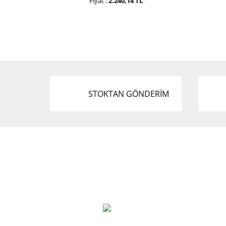
Fiyat :
2.240,14 TL
STOKTAN GÖNDERİM
Cevat Otomotiv Japon Korea Yedek Parçaları
Üçevler, No:, 47. Sk. No:27, 16120 Nilüfer
0 (850) 885 20 16