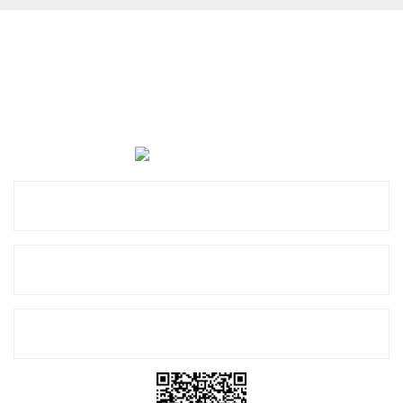
Cevat Otomotiv Japon Korea Yedek Parçaları Üçevler, No:,
47. Sk. No:27, 16120 Nilüfer
0 (850) 885 20 16
Kurumsal
Alışveriş
E-Bülten Listemize Kayıt Olun!