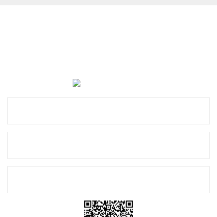
Cevat Otomotiv Japon Korea Yedek Parçaları Üçevler, No:,
47. Sk. No:27, 16120 Nilüfer
0 (850) 885 20 16
Kurumsal
Alışveriş
E-Bülten Listemize Kayıt Olun!