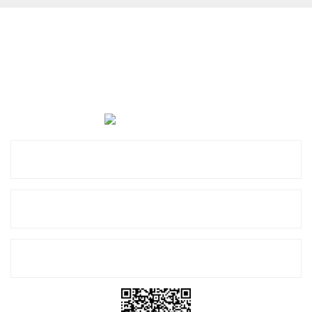
Cevat Otomotiv Japon Korea Yedek Parçaları Üçevler, No:,
47. Sk. No:27, 16120 Nilüfer
0 (850) 885 20 16
Kurumsal
Alışveriş
E-Bülten Listemize Kayıt Olun!