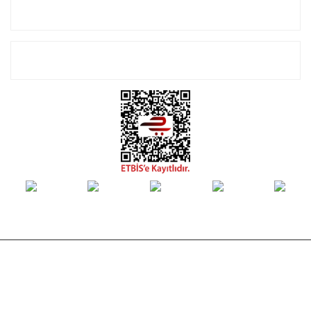
Alışveriş
E-Bülten Listemize Kayıt Olun!
© Tüm hakları saklıdır. Kredi kartı bilgileriniz 256bit SSL sertifikası ile
korunmaktadır.