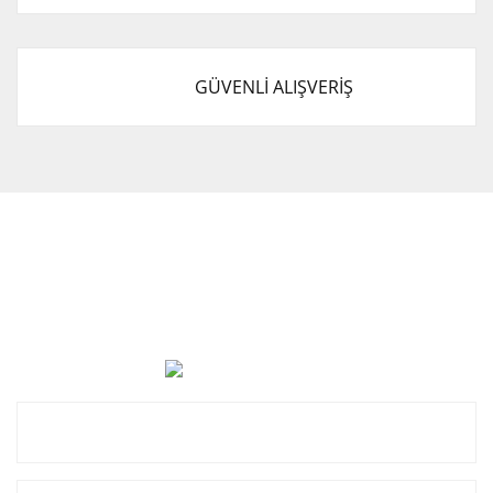
GÜVENLİ ALIŞVERİŞ
Cevat Otomotiv Japon Korea Yedek Parçaları Üçevler, No:,
47. Sk. No:27, 16120 Nilüfer
0 (850) 885 20 16
Kurumsal