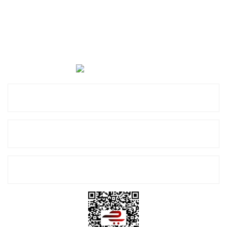
Cevat Otomotiv Japon Korea Yedek Parçaları Üçevler, No:,
47. Sk. No:27, 16120 Nilüfer
0 (850) 885 20 16
Kurumsal
Alışveriş
E-Bülten Listemize Kayıt Olun!