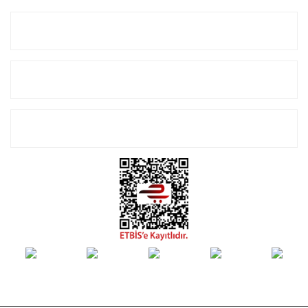
Kurumsal
Alışveriş
E-Bülten Listemize Kayıt Olun!