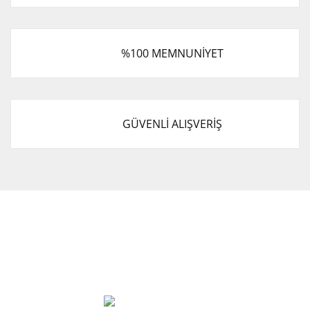
%100 MEMNUNİYET
GÜVENLİ ALIŞVERİŞ
Cevat Otomotiv Japon Korea Yedek Parçaları Üçevler, No:,
47. Sk. No:27, 16120 Nilüfer
0 (850) 885 20 16