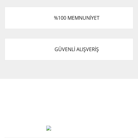
%100 MEMNUNİYET
GÜVENLİ ALIŞVERİŞ
Cevat Otomotiv Japon Korea Yedek Parçaları Üçevler, No:,
47. Sk. No:27, 16120 Nilüfer
0 (850) 885 20 16