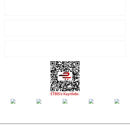
Kurumsal
Alışveriş
E-Bülten Listemize Kayıt Olun!