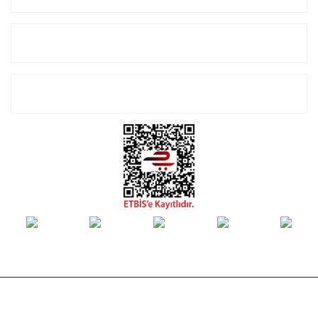
Alışveriş
E-Bülten Listemize Kayıt Olun!