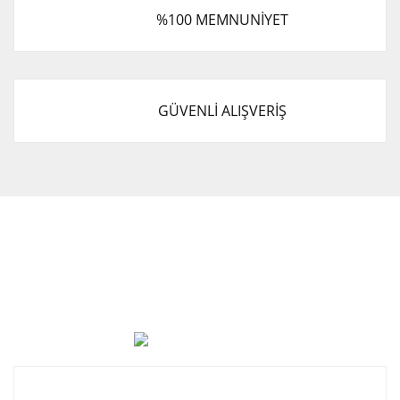
%100 MEMNUNİYET
GÜVENLİ ALIŞVERİŞ
Cevat Otomotiv Japon Korea Yedek Parçaları Üçevler, No:,
47. Sk. No:27, 16120 Nilüfer
0 (850) 885 20 16
Kurumsal