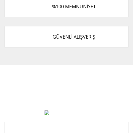
%100 MEMNUNİYET
GÜVENLİ ALIŞVERİŞ
Cevat Otomotiv Japon Korea Yedek Parçaları Üçevler, No:,
47. Sk. No:27, 16120 Nilüfer
0 (850) 885 20 16
Kurumsal