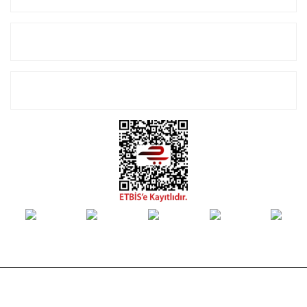
Alışveriş
E-Bülten Listemize Kayıt Olun!