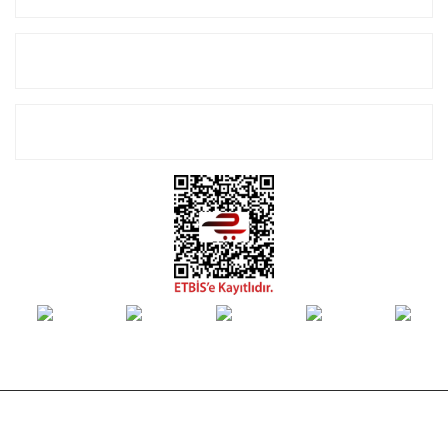
Alışveriş
E-Bülten Listemize Kayıt Olun!