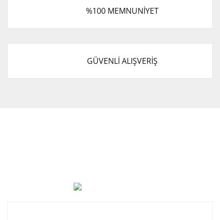
%100 MEMNUNİYET
GÜVENLİ ALIŞVERİŞ
Cevat Otomotiv Japon Korea Yedek Parçaları Üçevler, No:,
47. Sk. No:27, 16120 Nilüfer
0 (850) 885 20 16
Kurumsal