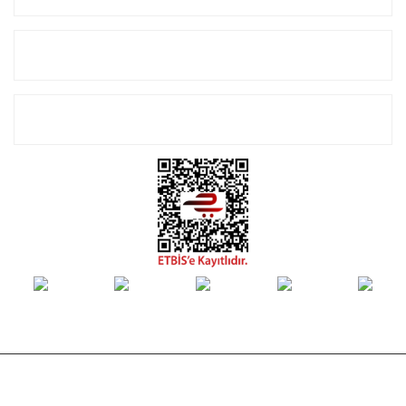
Alışveriş
E-Bülten Listemize Kayıt Olun!