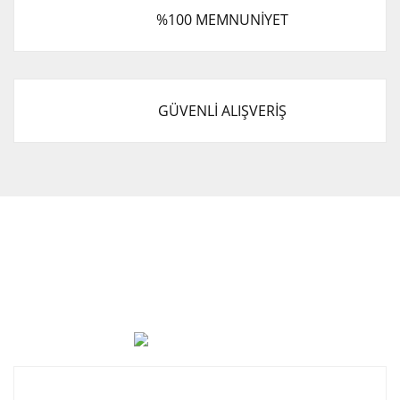
%100 MEMNUNİYET
GÜVENLİ ALIŞVERİŞ
Cevat Otomotiv Japon Korea Yedek Parçaları Üçevler, No:,
47. Sk. No:27, 16120 Nilüfer
0 (850) 885 20 16
Kurumsal