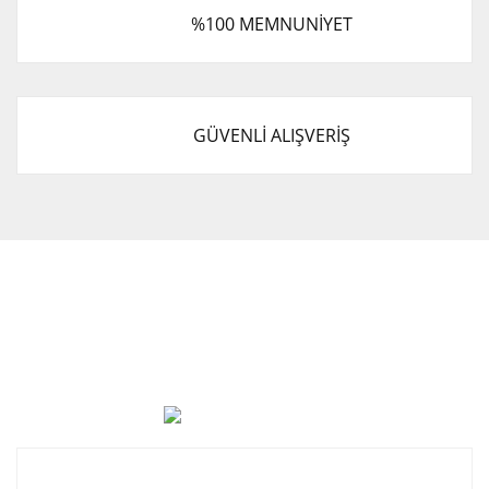
%100 MEMNUNİYET
GÜVENLİ ALIŞVERİŞ
Cevat Otomotiv Japon Korea Yedek Parçaları Üçevler, No:,
47. Sk. No:27, 16120 Nilüfer
0 (850) 885 20 16
Kurumsal