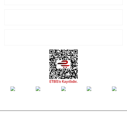
Alışveriş
E-Bülten Listemize Kayıt Olun!