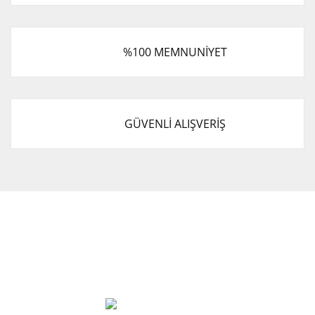
%100 MEMNUNİYET
GÜVENLİ ALIŞVERİŞ
Cevat Otomotiv Japon Korea Yedek Parçaları Üçevler, No:,
47. Sk. No:27, 16120 Nilüfer
0 (850) 885 20 16