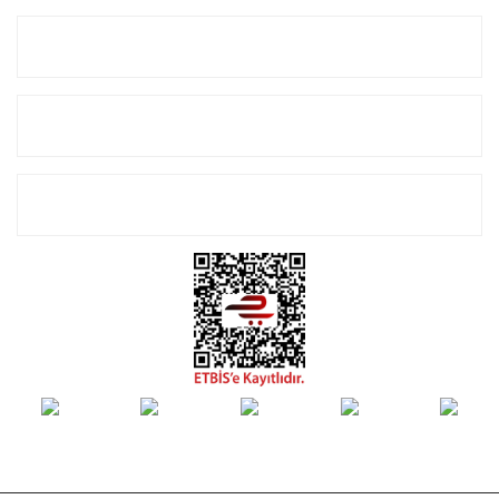
Kurumsal
Alışveriş
E-Bülten Listemize Kayıt Olun!