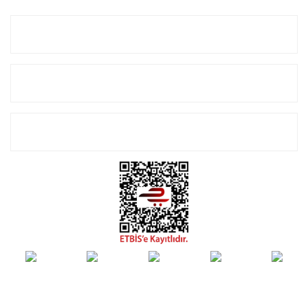
Kurumsal
Alışveriş
E-Bülten Listemize Kayıt Olun!