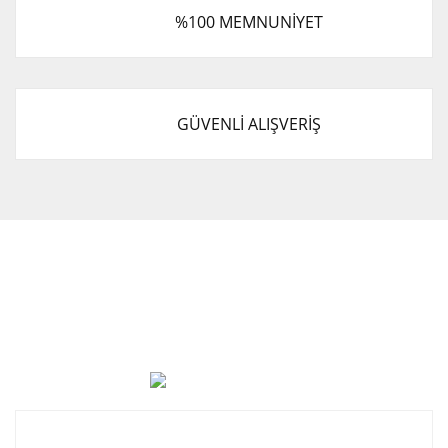
%100 MEMNUNİYET
GÜVENLİ ALIŞVERİŞ
Cevat Otomotiv Japon Korea Yedek Parçaları Üçevler, No:,
47. Sk. No:27, 16120 Nilüfer
0 (850) 885 20 16
Kurumsal