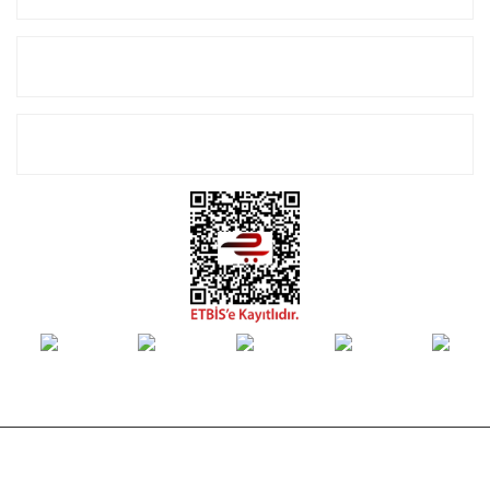
Alışveriş
E-Bülten Listemize Kayıt Olun!