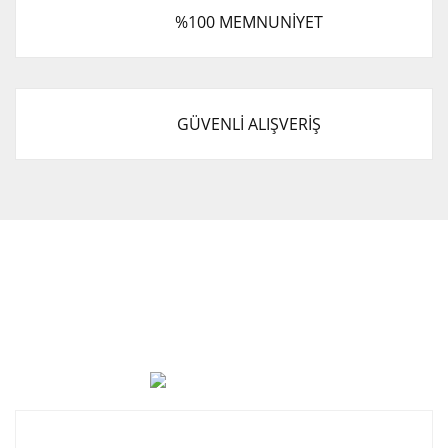
%100 MEMNUNİYET
GÜVENLİ ALIŞVERİŞ
Cevat Otomotiv Japon Korea Yedek Parçaları Üçevler, No:,
47. Sk. No:27, 16120 Nilüfer
0 (850) 885 20 16
Kurumsal