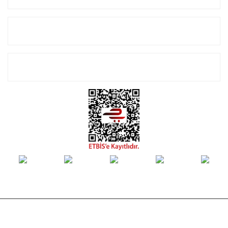
Alışveriş
E-Bülten Listemize Kayıt Olun!