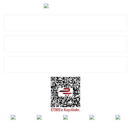
0 (850) 885 20 16
Kurumsal
Alışveriş
E-Bülten Listemize Kayıt Olun!