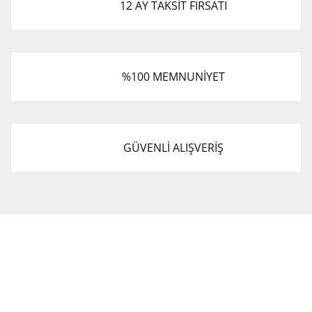
12 AY TAKSİT FIRSATI
%100 MEMNUNİYET
GÜVENLİ ALIŞVERİŞ
Cevat Otomotiv Japon Korea Yedek Parçaları Üçevler, No:,
47. Sk. No:27, 16120 Nilüfer