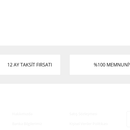
12 AY TAKSİT FIRSATI
%100 MEMNUNİ
Kurumsal
Alışveriş
E
Hakkımızda
Satış Sözleşmesi
Banka Bilgilerimiz
Kişisel Veriler Politikası