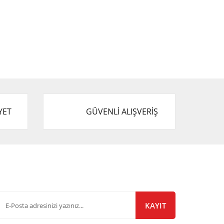
YET
GÜVENLİ ALIŞVERİŞ
-Bülten Listemize Kayıt Olun!
KAYIT