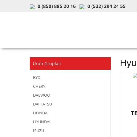
0 (850) 885 20 16
0 (532) 294 24 55
ARAÇ & MODEL SEÇİMİ
MOB
Hyu
Ürün Grupları
BYD
CHERY
DAEWOO
DAIHATSU
T
HONDA
HYUNDAI
ISUZU