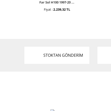
Far Sol H100 1997-20 ...
Fiyat :
2.239,32 TL
STOKTAN GÖNDERİM
Cevat Otomotiv Japon Korea Yedek Parçaları
Üçevler, No:, 47. Sk. No:27, 16120 Nilüfer