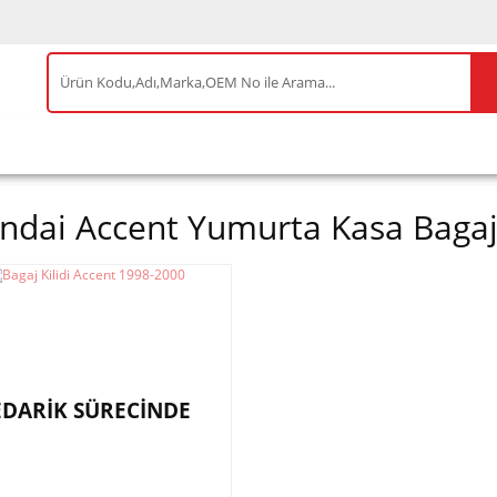
IS ÜRÜNLER
ENEOS
TESLA
BYD
AKSES
ndai Accent Yumurta Kasa Bagaj 
EDARİK SÜRECİNDE