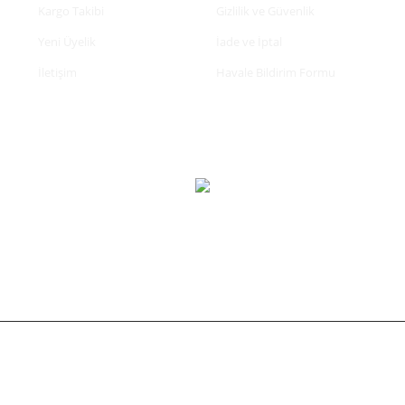
Kargo Takibi
Gizlilik ve Güvenlik
Yeni Üyelik
İade ve İptal
İletişim
Havale Bildirim Formu
tifikası ile korunmaktadır.