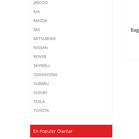
JAECOO
KIA
MAZDA
Bag
MG
MITSUBISHI
NISSAN
ROVER
SKYWELL
SSANGYONG
SUBARU
SUZUKI
TESLA
TOYOTA
En Populer Olanlar