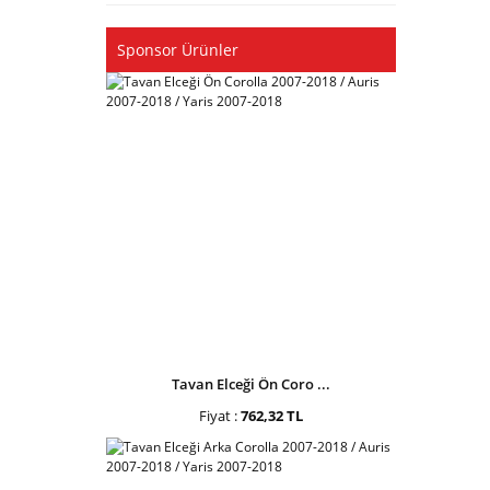
Sponsor Ürünler
Tavan Elceği Ön Coro ...
Fiyat :
762,32 TL