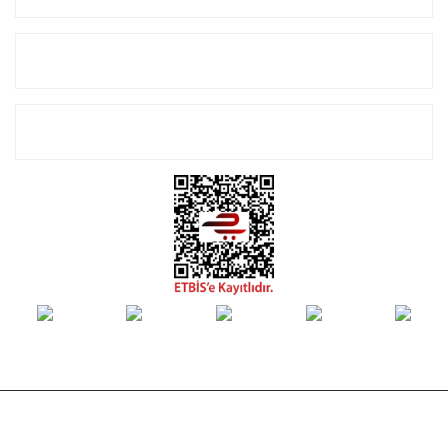
Alışveriş
E-Bülten Listemize Kayıt Olun!