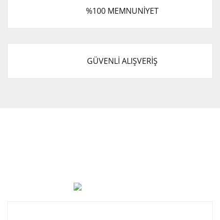
%100 MEMNUNİYET
GÜVENLİ ALIŞVERİŞ
Cevat Otomotiv Japon Korea Yedek Parçaları Üçevler, No:,
47. Sk. No:27, 16120 Nilüfer
0 (850) 885 20 16
Kurumsal