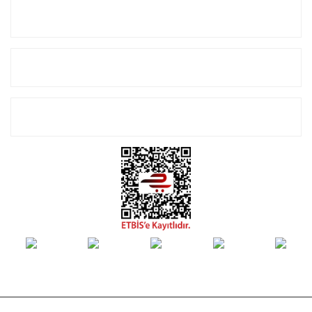
Kurumsal
Alışveriş
E-Bülten Listemize Kayıt Olun!