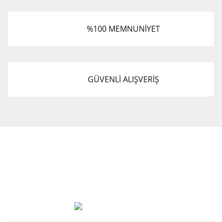
%100 MEMNUNİYET
GÜVENLİ ALIŞVERİŞ
Cevat Otomotiv Japon Korea Yedek Parçaları Üçevler, No:,
47. Sk. No:27, 16120 Nilüfer
0 (850) 885 20 16