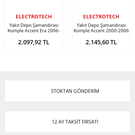
ELECTROTECH
ELECTROTECH
Yakıt Depo Şamandırası
Yakıt Depo Şamandırası
Komple Accent Era 2006-
Komple Accent 2000-2006
2011 / Rio 2006-2011
Benzinli
2.097,92 TL
2.145,60 TL
Benzinli
STOKTAN GÖNDERİM
12 AY TAKSİT FIRSATI