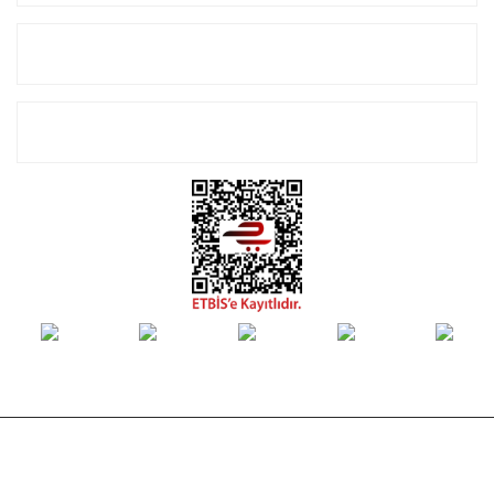
Alışveriş
E-Bülten Listemize Kayıt Olun!