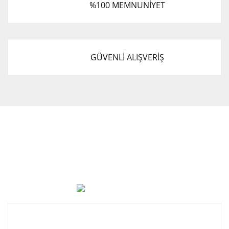
%100 MEMNUNİYET
GÜVENLİ ALIŞVERİŞ
Cevat Otomotiv Japon Korea Yedek Parçaları Üçevler, No:,
47. Sk. No:27, 16120 Nilüfer
0 (850) 885 20 16
Kurumsal