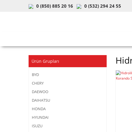
0 (850) 885 20 16
0 (532) 294 24 55
ARAÇ & MODEL SEÇİMİ
MOB
Hid
Ürün Grupları
BYD
CHERY
DAEWOO
DAIHATSU
HONDA
HYUNDAI
ISUZU