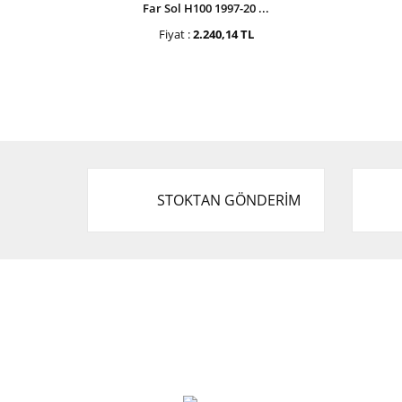
Far Sol H100 1997-20 ...
Fiyat :
2.240,14 TL
STOKTAN GÖNDERİM
Cevat Otomotiv Japon Korea Yedek Parçaları
Üçevler, No:, 47. Sk. No:27, 16120 Nilüfer