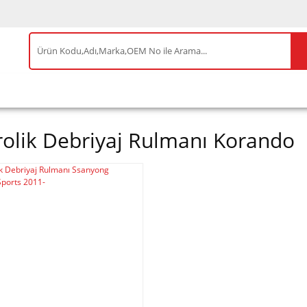
IS ÜRÜNLER
ENEOS
TESLA
BYD
AKSES
rolik Debriyaj Rulmanı Korando