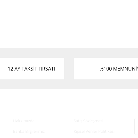
12 AY TAKSİT FIRSATI
%100 MEMNUNİ
Kurumsal
Alışveriş
E
Hakkımızda
Satış Sözleşmesi
Banka Bilgilerimiz
Kişisel Veriler Politikası