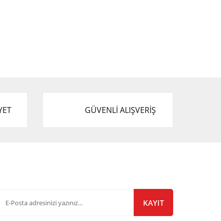
YET
GÜVENLİ ALIŞVERİŞ
-Bülten Listemize Kayıt Olun!
KAYIT