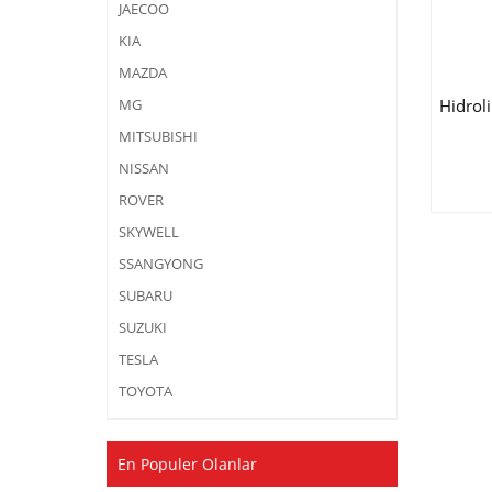
JAECOO
KIA
MAZDA
Hidrol
MG
MITSUBISHI
NISSAN
ROVER
SKYWELL
SSANGYONG
SUBARU
SUZUKI
TESLA
TOYOTA
En Populer Olanlar