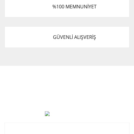
%100 MEMNUNİYET
GÜVENLİ ALIŞVERİŞ
Cevat Otomotiv Japon Korea Yedek Parçaları Üçevler, No:,
47. Sk. No:27, 16120 Nilüfer
0 (850) 885 20 16
Kurumsal