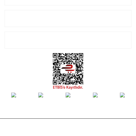
Alışveriş
E-Bülten Listemize Kayıt Olun!