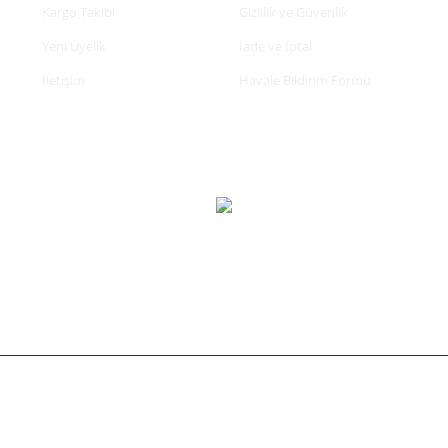
Kargo Takibi
Gizlilik ve Güvenlik
Yeni Üyelik
İade ve İptal
İletişim
Havale Bildirim Formu
tifikası ile korunmaktadır.