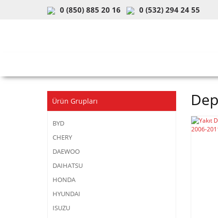
0 (850) 885 20 16
0 (532) 294 24 55
ARAÇ & MODEL SEÇİMİ
MOB
Dep
Ürün Grupları
BYD
CHERY
DAEWOO
DAIHATSU
HONDA
HYUNDAI
ISUZU