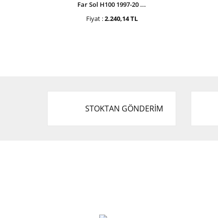
Far Sol H100 1997-20 ...
Fiyat :
2.240,14 TL
STOKTAN GÖNDERİM
Cevat Otomotiv Japon Korea Yedek Parçaları
Üçevler, No:, 47. Sk. No:27, 16120 Nilüfer