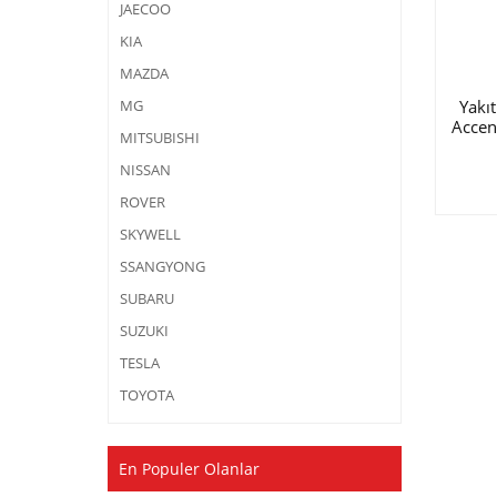
JAECOO
KIA
MAZDA
Yakı
MG
Accen
MITSUBISHI
NISSAN
ROVER
SKYWELL
SSANGYONG
SUBARU
SUZUKI
TESLA
TOYOTA
En Populer Olanlar