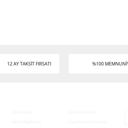
12 AY TAKSİT FIRSATI
%100 MEMNUNİ
Kurumsal
Alışveriş
E
Hakkımızda
Satış Sözleşmesi
Banka Bilgilerimiz
Kişisel Veriler Politikası