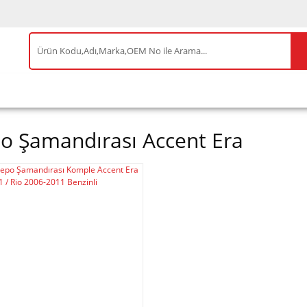
IS ÜRÜNLER
ENEOS
TESLA
BYD
AKSES
o Şamandırası Accent Era