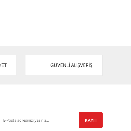
YET
GÜVENLİ ALIŞVERİŞ
-Bülten Listemize Kayıt Olun!
KAYIT