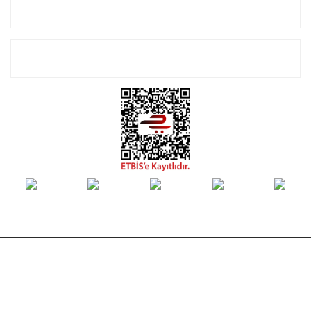
Alışveriş
E-Bülten Listemize Kayıt Olun!
© Tüm hakları saklıdır. Kredi kartı bilgileriniz 256bit SSL sertifikası ile
korunmaktadır.