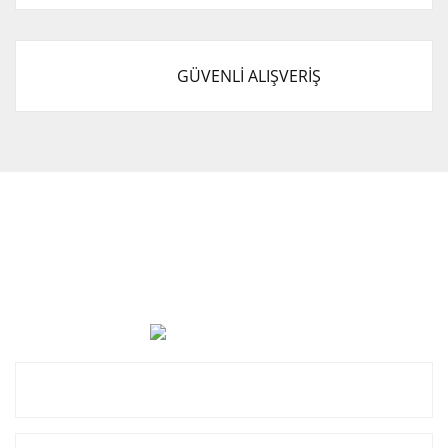
GÜVENLİ ALIŞVERİŞ
Cevat Otomotiv Japon Korea Yedek Parçaları Üçevler, No:,
47. Sk. No:27, 16120 Nilüfer
0 (850) 885 20 16
Kurumsal