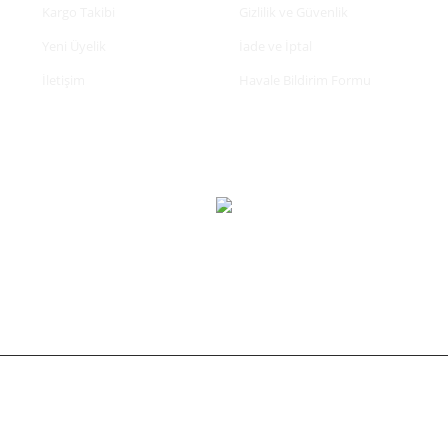
Kargo Takibi
Gizlilik ve Güvenlik
Yeni Üyelik
İade ve İptal
İletişim
Havale Bildirim Formu
tifikası ile korunmaktadır.