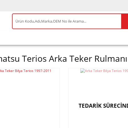
IS ÜRÜNLER
ENEOS
TESLA
BYD
AKSES
hatsu Terios Arka Teker Rulmanı
TEDARİK SÜRECİN