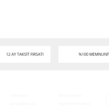
12 AY TAKSİT FIRSATI
%100 MEMNUNİ
Kurumsal
Alışveriş
E
Hakkımızda
Satış Sözleşmesi
Banka Bilgilerimiz
Kişisel Veriler Politikası