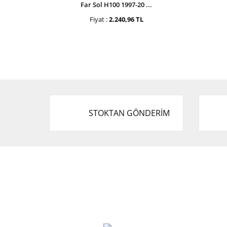
Far Sol H100 1997-20 ...
Fiyat :
2.240,96 TL
STOKTAN GÖNDERİM
Cevat Otomotiv Japon Korea Yedek Parçaları
Üçevler, No:, 47. Sk. No:27, 16120 Nilüfer