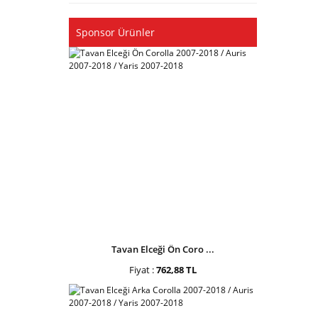
Sponsor Ürünler
Tavan Elceği Ön Coro ...
Fiyat :
762,88 TL