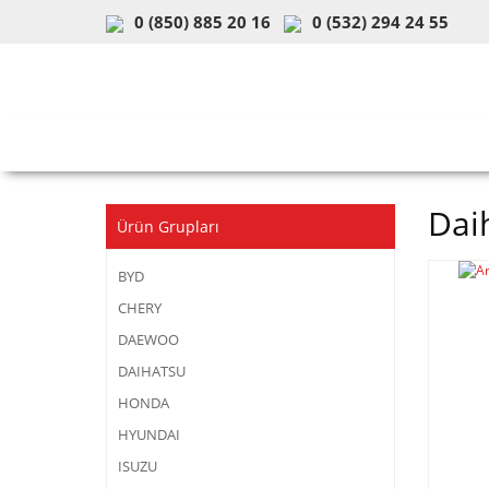
0 (850) 885 20 16
0 (532) 294 24 55
ARAÇ & MODEL SEÇİMİ
MOB
Dai
Ürün Grupları
BYD
CHERY
DAEWOO
DAIHATSU
HONDA
HYUNDAI
ISUZU