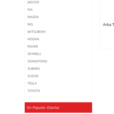
JAECOO
KIA
MAZDA
Arka 
MG
MITSUBISHI
NISSAN
ROVER
SKYWELL
SSANGYONG
SUBARU
SUZUKI
TESLA
TOYOTA
En Populer Olanlar