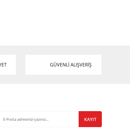
YET
GÜVENLİ ALIŞVERİŞ
-Bülten Listemize Kayıt Olun!
KAYIT