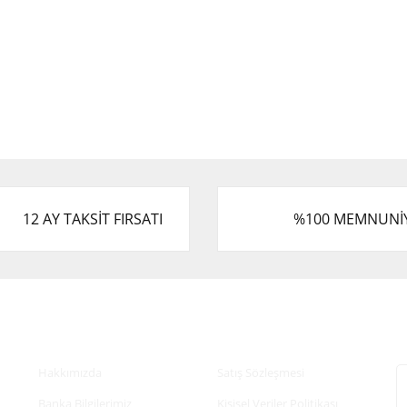
12 AY TAKSİT FIRSATI
%100 MEMNUNİ
Kurumsal
Alışveriş
E
Hakkımızda
Satış Sözleşmesi
Banka Bilgilerimiz
Kişisel Veriler Politikası