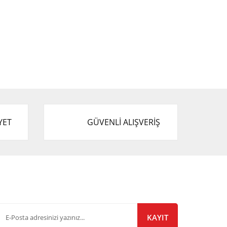
YET
GÜVENLİ ALIŞVERİŞ
-Bülten Listemize Kayıt Olun!
KAYIT