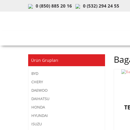
0 (850) 885 20 16
0 (532) 294 24 55
ARAÇ & MODEL SEÇİMİ
MOB
Bag
Ürün Grupları
BYD
CHERY
DAEWOO
DAIHATSU
T
HONDA
HYUNDAI
ISUZU