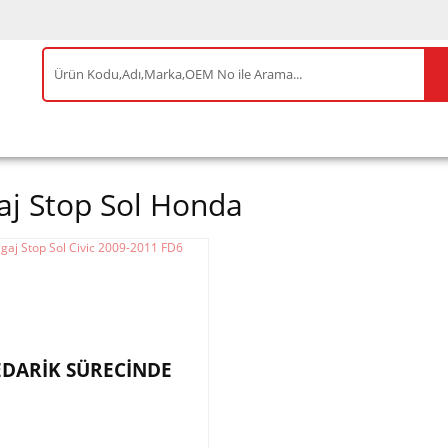
IS ÜRÜNLER
ENEOS
TESLA
BYD
AKSES
aj Stop Sol Honda
EDARİK SÜRECİNDE