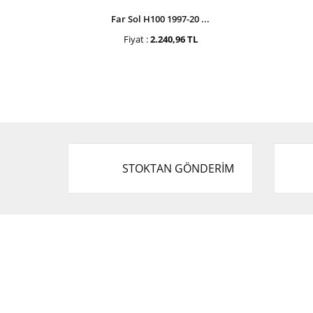
Far Sol H100 1997-20 ...
Fiyat :
2.240,96 TL
STOKTAN GÖNDERİM
Cevat Otomotiv Japon Korea Yedek Parçaları
Üçevler, No:, 47. Sk. No:27, 16120 Nilüfer