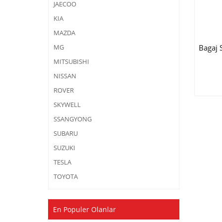
JAECOO
KIA
MAZDA
Bagaj 
MG
MITSUBISHI
NISSAN
ROVER
SKYWELL
SSANGYONG
SUBARU
SUZUKI
TESLA
TOYOTA
En Populer Olanlar