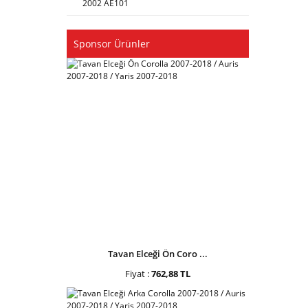
2002 AE101
Sponsor Ürünler
Tavan Elceği Ön Coro ...
Fiyat :
762,88 TL