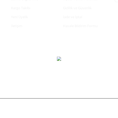
Kargo Takibi
Gizlilik ve Güvenlik
Yeni Üyelik
İade ve İptal
İletişim
Havale Bildirim Formu