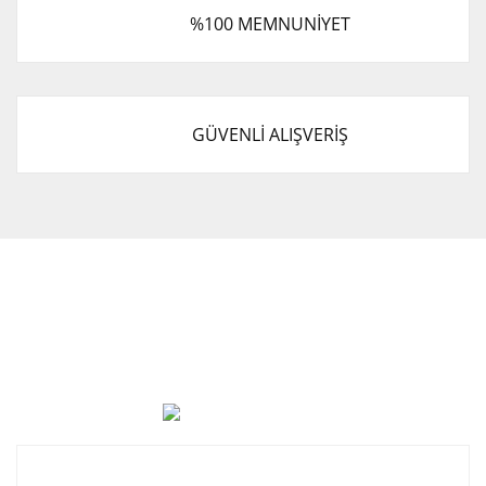
%100 MEMNUNİYET
GÜVENLİ ALIŞVERİŞ
Cevat Otomotiv Japon Korea Yedek Parçaları Üçevler, No:,
47. Sk. No:27, 16120 Nilüfer
0 (850) 885 20 16
Kurumsal