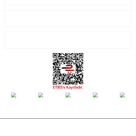
Alışveriş
E-Bülten Listemize Kayıt Olun!