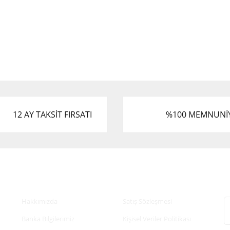
12 AY TAKSİT FIRSATI
%100 MEMNUNİ
Kurumsal
Alışveriş
E
Hakkımızda
Satış Sözleşmesi
Banka Bilgilerimiz
Kişisel Veriler Politikası