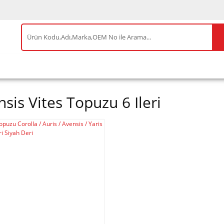
IS ÜRÜNLER
ENEOS
TESLA
BYD
AKSES
sis Vites Topuzu 6 Ileri