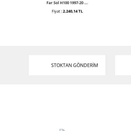
Far Sol H100 1997-20 ...
Fiyat :
2.240,14 TL
STOKTAN GÖNDERİM
Cevat Otomotiv Japon Korea Yedek Parçaları
Üçevler, No:, 47. Sk. No:27, 16120 Nilüfer