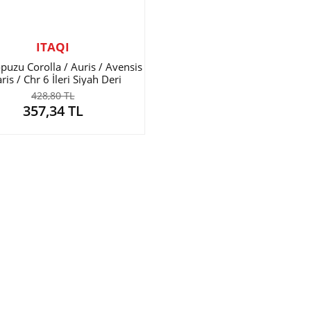
ITAQI
opuzu Corolla / Auris / Avensis
aris / Chr 6 İleri Siyah Deri
428,80 TL
357,34 TL