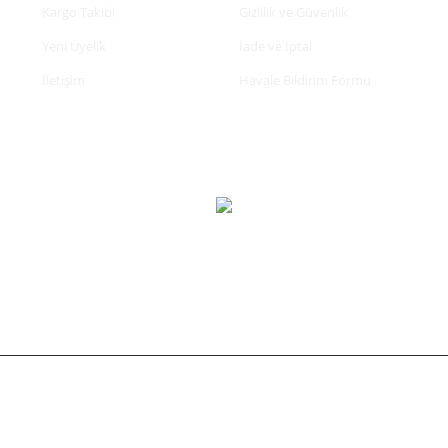
Kargo Takibi
Gizlilik ve Güvenlik
Yeni Üyelik
İade ve İptal
İletişim
Havale Bildirim Formu
tifikası ile korunmaktadır.