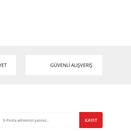
YET
GÜVENLİ ALIŞVERİŞ
-Bülten Listemize Kayıt Olun!
KAYIT