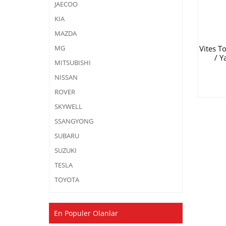
JAECOO
KIA
MAZDA
Vites T
MG
/ Y
MITSUBISHI
NISSAN
ROVER
SKYWELL
SSANGYONG
SUBARU
SUZUKI
TESLA
TOYOTA
En Populer Olanlar