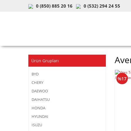
0 (850) 885 20 16
0 (532) 294 24 55
ARAÇ & MODEL SEÇİMİ
MOB
Aven
Ürün Grupları
BYD
%17
CHERY
DAEWOO
DAIHATSU
HONDA
HYUNDAI
ISUZU