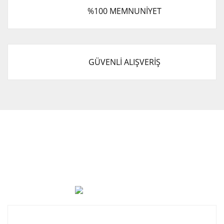
%100 MEMNUNİYET
GÜVENLİ ALIŞVERİŞ
Cevat Otomotiv Japon Korea Yedek Parçaları Üçevler, No:,
47. Sk. No:27, 16120 Nilüfer
0 (850) 885 20 16
Kurumsal