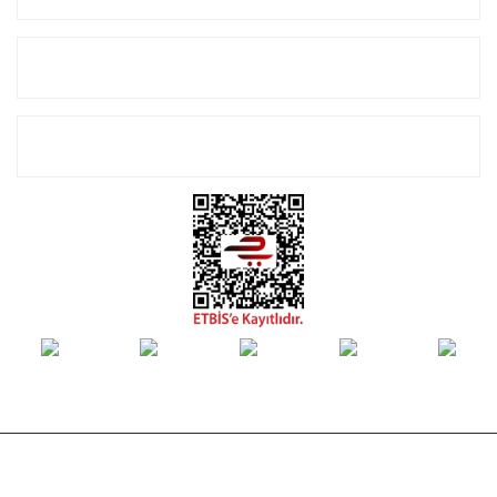
Alışveriş
E-Bülten Listemize Kayıt Olun!