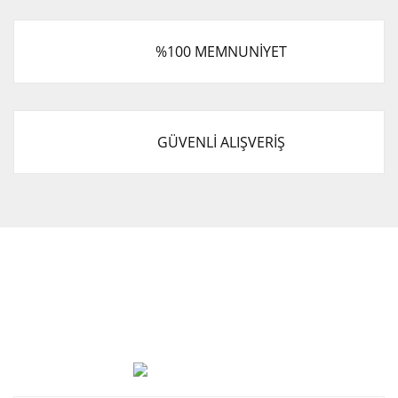
%100 MEMNUNİYET
GÜVENLİ ALIŞVERİŞ
Cevat Otomotiv Japon Korea Yedek Parçaları Üçevler, No:,
47. Sk. No:27, 16120 Nilüfer
0 (850) 885 20 16