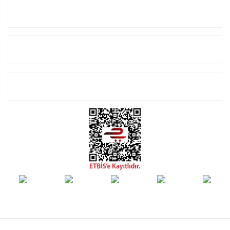
Kurumsal
Alışveriş
E-Bülten Listemize Kayıt Olun!