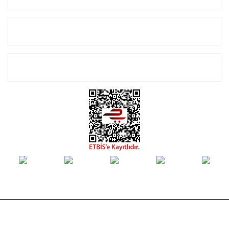
Alışveriş
E-Bülten Listemize Kayıt Olun!