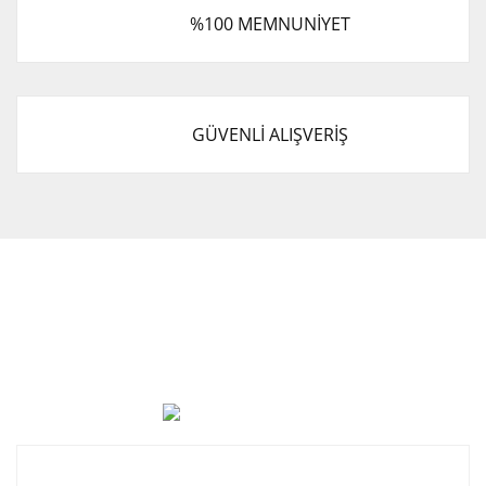
%100 MEMNUNİYET
GÜVENLİ ALIŞVERİŞ
Cevat Otomotiv Japon Korea Yedek Parçaları Üçevler, No:,
47. Sk. No:27, 16120 Nilüfer
0 (850) 885 20 16
Kurumsal