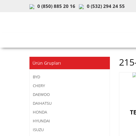
0 (850) 885 20 16
0 (532) 294 24 55
ARAÇ & MODEL SEÇİMİ
MOB
215
Ürün Grupları
BYD
CHERY
DAEWOO
DAIHATSU
T
HONDA
HYUNDAI
ISUZU