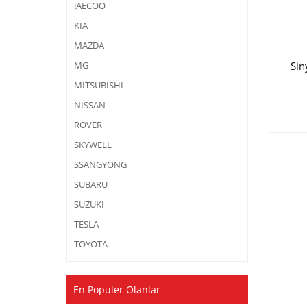
JAECOO
KIA
MAZDA
Sin
MG
MITSUBISHI
NISSAN
ROVER
SKYWELL
SSANGYONG
SUBARU
SUZUKI
TESLA
TOYOTA
En Populer Olanlar