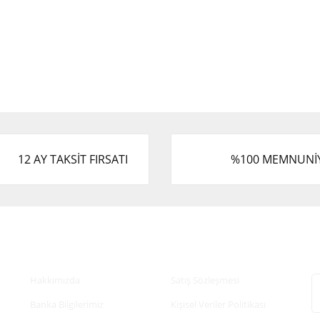
12 AY TAKSİT FIRSATI
%100 MEMNUNİ
Kurumsal
Alışveriş
E
Hakkımızda
Satış Sözleşmesi
Banka Bilgilerimiz
Kişisel Veriler Politikası