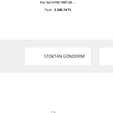
Far Sol H100 1997-20 ...
Fiyat :
2.240,14 TL
STOKTAN GÖNDERİM
Cevat Otomotiv Japon Korea Yedek Parçaları
Üçevler, No:, 47. Sk. No:27, 16120 Nilüfer