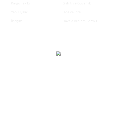
Kargo Takibi
Gizlilik ve Güvenlik
Yeni Üyelik
İade ve İptal
İletişim
Havale Bildirim Formu
tifikası ile korunmaktadır.