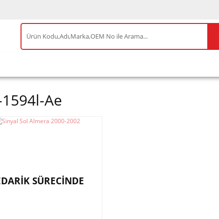
IS ÜRÜNLER
ENEOS
TESLA
BYD
AKSES
-1594l-Ae
EDARİK SÜRECİNDE