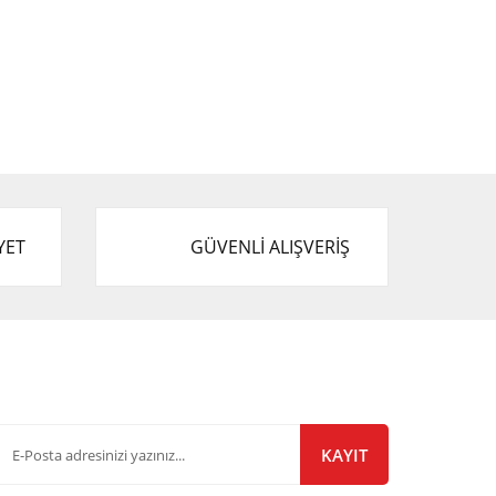
YET
GÜVENLİ ALIŞVERİŞ
-Bülten Listemize Kayıt Olun!
KAYIT