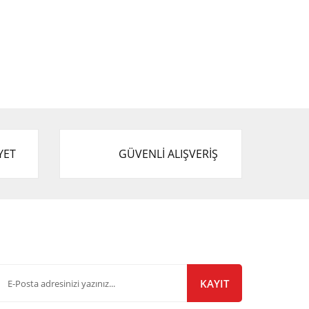
YET
GÜVENLİ ALIŞVERİŞ
-Bülten Listemize Kayıt Olun!
KAYIT