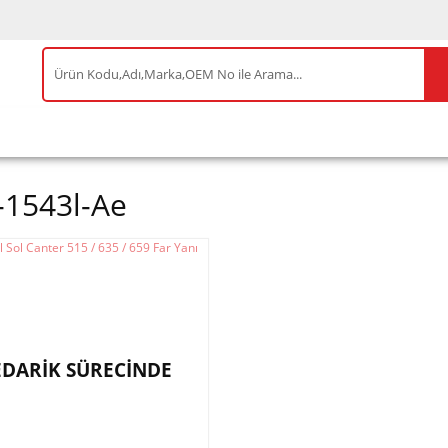
IS ÜRÜNLER
ENEOS
TESLA
BYD
AKSES
-1543l-Ae
EDARİK SÜRECİNDE