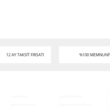
12 AY TAKSİT FIRSATI
%100 MEMNUNİ
Kurumsal
Alışveriş
E
Hakkımızda
Satış Sözleşmesi
Banka Bilgilerimiz
Kişisel Veriler Politikası