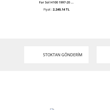
Far Sol H100 1997-20 ...
Fiyat :
2.240,14 TL
STOKTAN GÖNDERİM
Cevat Otomotiv Japon Korea Yedek Parçaları
Üçevler, No:, 47. Sk. No:27, 16120 Nilüfer