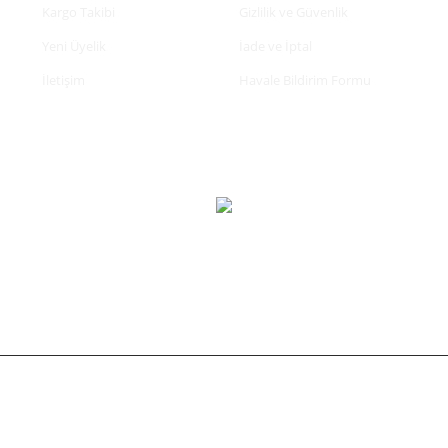
Kargo Takibi
Gizlilik ve Güvenlik
Yeni Üyelik
İade ve İptal
İletişim
Havale Bildirim Formu
tifikası ile korunmaktadır.