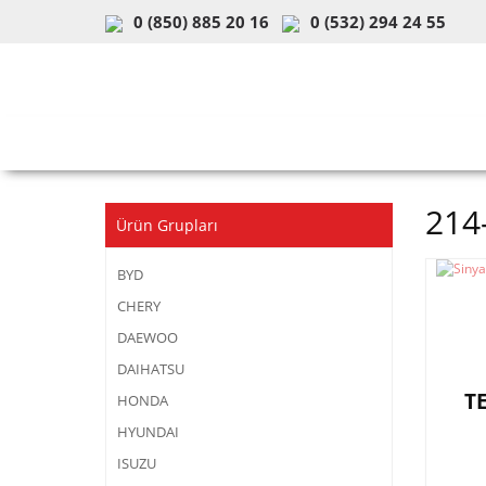
0 (850) 885 20 16
0 (532) 294 24 55
ARAÇ & MODEL SEÇİMİ
MOB
214
Ürün Grupları
BYD
CHERY
DAEWOO
DAIHATSU
T
HONDA
HYUNDAI
ISUZU