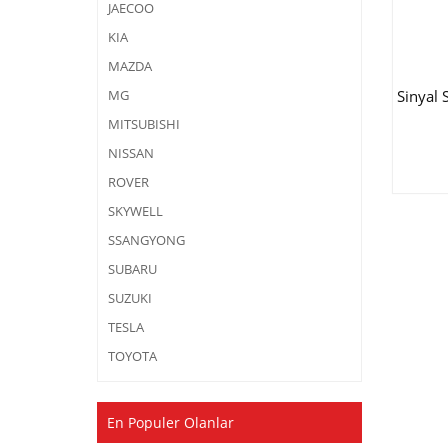
JAECOO
KIA
MAZDA
Sinyal 
MG
MITSUBISHI
NISSAN
ROVER
SKYWELL
SSANGYONG
SUBARU
SUZUKI
TESLA
TOYOTA
En Populer Olanlar