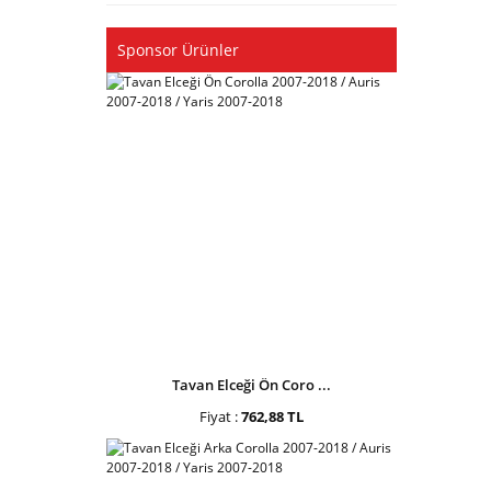
Sponsor Ürünler
Tavan Elceği Ön Coro ...
Fiyat :
762,88 TL