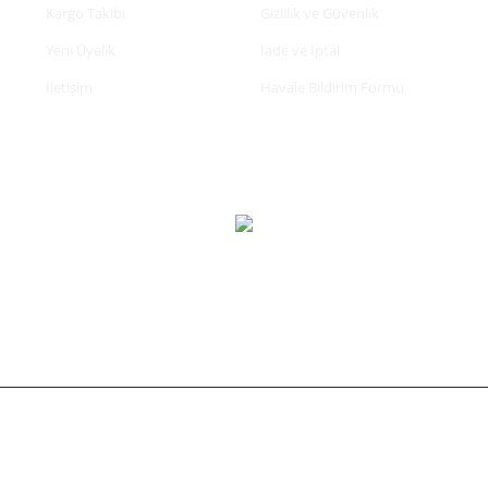
Kargo Takibi
Gizlilik ve Güvenlik
Yeni Üyelik
İade ve İptal
İletişim
Havale Bildirim Formu
tifikası ile korunmaktadır.