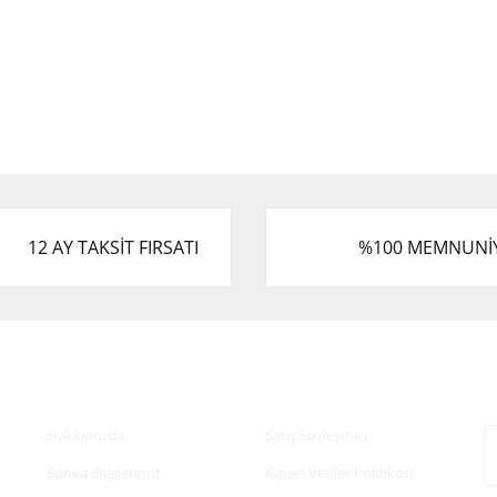
12 AY TAKSİT FIRSATI
%100 MEMNUNİ
Kurumsal
Alışveriş
E
Hakkımızda
Satış Sözleşmesi
Banka Bilgilerimiz
Kişisel Veriler Politikası