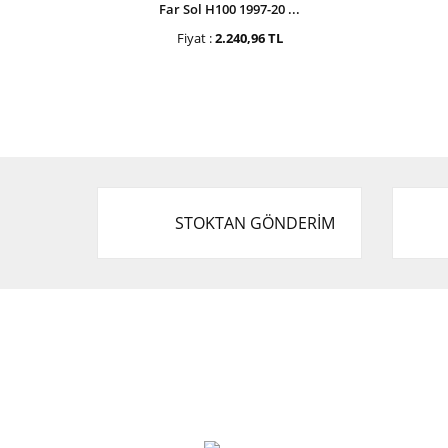
Far Sol H100 1997-20 ...
Fiyat :
2.240,96 TL
STOKTAN GÖNDERİM
Cevat Otomotiv Japon Korea Yedek Parçaları
Üçevler, No:, 47. Sk. No:27, 16120 Nilüfer