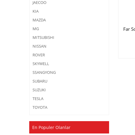
JAECOO
KIA
MAZDA
Far S
MG
MITSUBISHI
NISSAN
ROVER
SKYWELL
SSANGYONG
SUBARU
SUZUKI
TESLA
TOYOTA
En Populer Olanlar