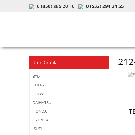
0 (850) 885 20 16
0 (532) 294 24 55
ARAÇ & MODEL SEÇİMİ
MOB
212
Ürün Grupları
BYD
CHERY
DAEWOO
DAIHATSU
T
HONDA
HYUNDAI
ISUZU