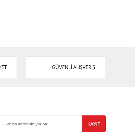
YET
GÜVENLİ ALIŞVERİŞ
-Bülten Listemize Kayıt Olun!
KAYIT