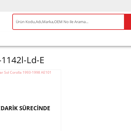
IS ÜRÜNLER
ENEOS
TESLA
BYD
AKSES
-1142l-Ld-E
EDARİK SÜRECİNDE