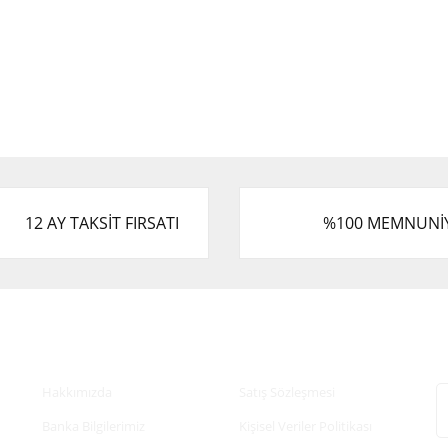
12 AY TAKSİT FIRSATI
%100 MEMNUNİ
Kurumsal
Alışveriş
E
Hakkımızda
Satış Sözleşmesi
Banka Bilgilerimiz
Kişisel Veriler Politikası