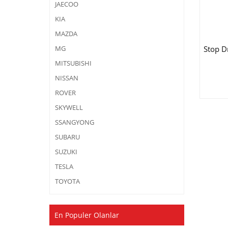
JAECOO
KIA
MAZDA
Stop D
MG
MITSUBISHI
NISSAN
ROVER
SKYWELL
SSANGYONG
SUBARU
SUZUKI
TESLA
TOYOTA
En Populer Olanlar