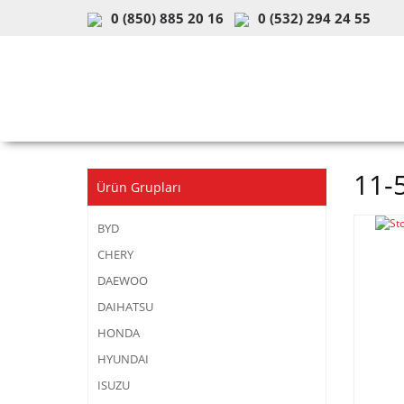
0 (850) 885 20 16
0 (532) 294 24 55
ARAÇ & MODEL SEÇİMİ
MOB
11-
Ürün Grupları
BYD
CHERY
DAEWOO
DAIHATSU
HONDA
HYUNDAI
ISUZU