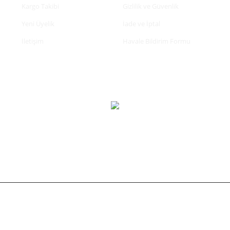
Kargo Takibi
Gizlilik ve Güvenlik
Yeni Üyelik
İade ve İptal
İletişim
Havale Bildirim Formu
tifikası ile korunmaktadır.