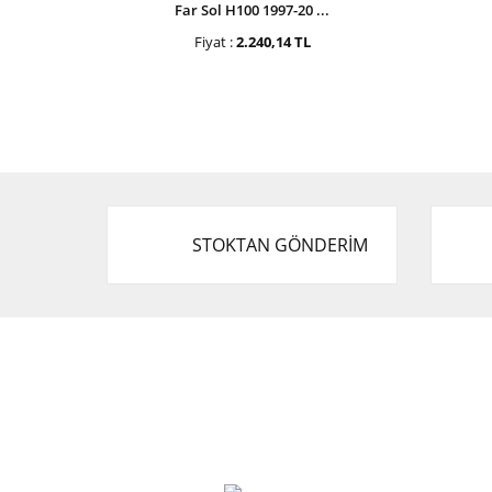
Far Sol H100 1997-20 ...
Fiyat :
2.240,14 TL
STOKTAN GÖNDERİM
Cevat Otomotiv Japon Korea Yedek Parçaları
Üçevler, No:, 47. Sk. No:27, 16120 Nilüfer