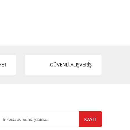
YET
GÜVENLİ ALIŞVERİŞ
-Bülten Listemize Kayıt Olun!
KAYIT