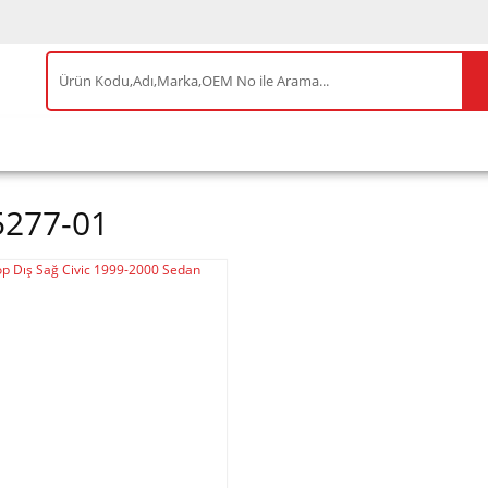
IS ÜRÜNLER
ENEOS
TESLA
BYD
AKSES
5277-01